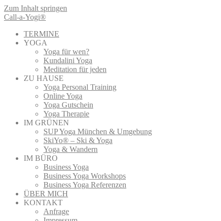
Zum Inhalt springen
Call-a-Yogi®
TERMINE
YOGA
Yoga für wen?
Kundalini Yoga
Meditation für jeden
ZU HAUSE
Yoga Personal Training
Online Yoga
Yoga Gutschein
Yoga Therapie
IM GRÜNEN
SUP Yoga München & Umgebung
SkiYo® – Ski & Yoga
Yoga & Wandern
IM BÜRO
Business Yoga
Business Yoga Workshops
Business Yoga Referenzen
ÜBER MICH
KONTAKT
Anfrage
Impressum