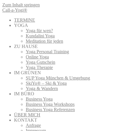
Zum Inhalt springen
Call-a-Yogi®
TERMINE
YOGA
Yoga für wen?
Kundalini Yoga
Meditation für jeden
ZU HAUSE
Yoga Personal Training
Online Yoga
Yoga Gutschein
Yoga Therapie
IM GRÜNEN
SUP Yoga München & Umgebung
SkiYo® – Ski & Yoga
Yoga & Wandern
IM BÜRO
Business Yoga
Business Yoga Workshops
Business Yoga Referenzen
ÜBER MICH
KONTAKT
Anfrage
Impressum