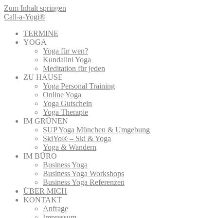
Zum Inhalt springen
Call-a-Yogi®
TERMINE
YOGA
Yoga für wen?
Kundalini Yoga
Meditation für jeden
ZU HAUSE
Yoga Personal Training
Online Yoga
Yoga Gutschein
Yoga Therapie
IM GRÜNEN
SUP Yoga München & Umgebung
SkiYo® – Ski & Yoga
Yoga & Wandern
IM BÜRO
Business Yoga
Business Yoga Workshops
Business Yoga Referenzen
ÜBER MICH
KONTAKT
Anfrage
Impressum